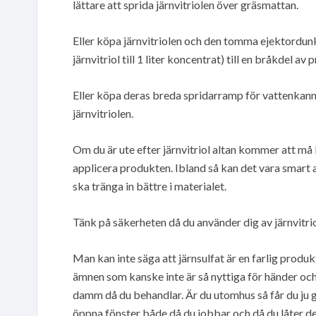
lättare att sprida järnvitriolen över gräsmattan.
Eller köpa järnvitriolen och den tomma ejektordunke
järnvitriol till 1 liter koncentrat) till en bråkdel av p
Eller köpa deras breda spridarramp för vattenkanna
järnvitriolen.
Om du är ute efter järnvitriol altan kommer att må b
applicera produkten. Ibland så kan det vara smart att 
ska tränga in bättre i materialet.
Tänk på säkerheten då du använder dig av järnvitri
Man kan inte säga att järnsulfat är en farlig produk
ämnen som kanske inte är så nyttiga för händer och 
damm då du behandlar. Är du utomhus så får du ju g
öppna fönster både då du jobbar och då du låter de