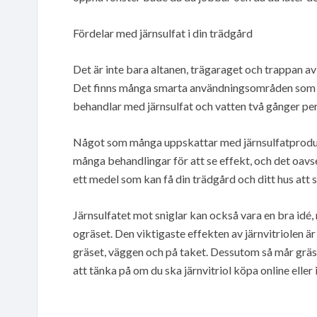
Fördelar med järnsulfat i din trädgård
Det är inte bara altanen, trägaraget och trappan av
Det finns många smarta användningsområden som t
behandlar med järnsulfat och vatten två gånger per
Något som många uppskattar med järnsulfatprodukte
många behandlingar för att se effekt, och det oavse
ett medel som kan få din trädgård och ditt hus att s
Järnsulfatet mot sniglar kan också vara en bra id
ogräset. Den viktigaste effekten av järnvitriolen ä
gräset, väggen och på taket. Dessutom så mår gräse
att tänka på om du ska järnvitriol köpa online eller