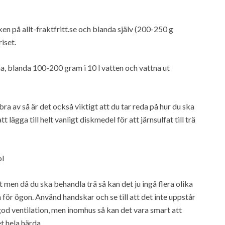
n på allt-fraktfritt.se och blanda själv (200-250 g
riset.
, blanda 100-200 gram i 10 l vatten och vattna ut
ra av så är det också viktigt att du tar reda på hur du ska
lägga till helt vanligt diskmedel för att järnsulfat till trä
ol
t men då du ska behandla trä så kan det ju ingå flera olika
för ögon. Använd handskar och se till att det inte uppstår
od ventilation, men inomhus så kan det vara smart att
t hela härda.