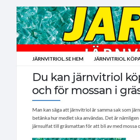
JÄRNVITRIOL.SE HEM
JÄRNVITRIOL KÖP
Du kan järnvitriol k
och för mossan i grä
Man kan säga att järnvitriol är samma sak som järnsu
betänka hur medlet ska användas. Det är nämligen e
järnsulfat till gräsmattan för att bli av med mossa o