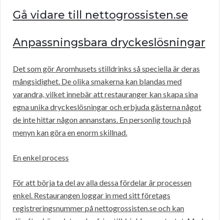
Gå vidare till nettogrossisten.se
Anpassningsbara dryckeslösningar
Det som gör Aromhusets stilldrinks så speciella är deras
mångsidighet. De olika smakerna kan blandas med
varandra, vilket innebär att restauranger kan skapa sina
egna unika dryckeslösningar och erbjuda gästerna något
de inte hittar någon annanstans. En personlig touch på
menyn kan göra en enorm skillnad.
En enkel process
För att börja ta del av alla dessa fördelar är processen
enkel. Restaurangen loggar in med sitt företags
registreringsnummer på nettogrossisten.se och kan