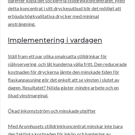
därefter köpa det sockerfria stilldrinkkoncentratet. Med
detta koncentrat i sitt dryckesutbud blir det möjligt att
erbjuda högkvalitativa drycker med minimal
ansträngning.
Implementering i vardagen
Ställ fram ett par olika smaksatta stilldrinkar för
självservering, och låt kunderna välja fritt. Den reducerade
kostnaden för dryckerna jämte den minskade tiden för
flaskanpassning gör det enkelt att se vinsten i slutet av
dagen. Resultatet? Nöjda gäster, mindre arbete och en
ökad vinstmarginal.
Ökad inkomstström och minskade utgifter
Med Aromhusets stilldrinkkoncentrat minskar inte bara
den faktiska kostnaden för inköp och hantering av