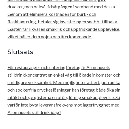
drycker, men också tidsåtgången i samband med dessa.
Genom att eliminera kostnaden för burk- och
flaskhantering, betalar sig investeringen snabbt tillbaka.
Gästen får likväl en smakrik och uppfriskande upplevelse,
vilket håller dem nöjda och återkommande.
Slutsats
För restauranger och cateringföretag är Aromhusets
stilldrinkkoncentrat en enkel väg till ökade inkomster och
smidigare verksamhet. Med möjligheter att erbjuda unika
och sockerfria dryckeslösningar kan företag både öka sin
intäkt och ge gästerna en oförglömlig smakupplevelse. Så
varför inte byta leveransfrekvens mot lagertrygghet med
Aromhusets stilldrink idag?