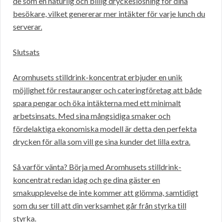
de som en naturlig och billig dryckeslösning för dina
besökare, vilket genererar mer intäkter för varje lunch du
serverar.
Slutsats
Aromhusets stilldrink-koncentrat erbjuder en unik
möjlighet för restauranger och cateringföretag att både
spara pengar och öka intäkterna med ett minimalt
arbetsinsats. Med sina mångsidiga smaker och
fördelaktiga ekonomiska modell är detta den perfekta
drycken för alla som vill ge sina kunder det lilla extra.
Så varför vänta? Börja med Aromhusets stilldrink-
koncentrat redan idag och ge dina gäster en
smakupplevelse de inte kommer att glömma, samtidigt
som du ser till att din verksamhet går från styrka till
styrka.