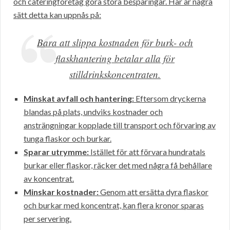
och cateringföretag göra stora besparingar. Här är några
sätt detta kan uppnås på:
Bara att slippa kostnaden för burk- och
flaskhantering betalar alla för
stilldrinkskoncentraten.
Minskat avfall och hantering:
Eftersom dryckerna
blandas på plats, undviks kostnader och
ansträngningar kopplade till transport och förvaring av
tunga flaskor och burkar.
Sparar utrymme:
Istället för att förvara hundratals
burkar eller flaskor, räcker det med några få behållare
av koncentrat.
Minskar kostnader:
Genom att ersätta dyra flaskor
och burkar med koncentrat, kan flera kronor sparas
per servering.