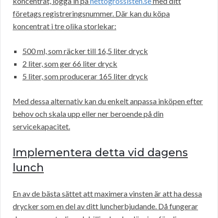
koncentrat, logga in på
nettogrossisten.se
med ditt
företags registreringsnummer. Där kan du köpa
koncentrat i tre olika storlekar:
500 ml, som räcker till 16,5 liter dryck
2 liter, som ger 66 liter dryck
5 liter, som producerar 165 liter dryck
Med dessa alternativ kan du enkelt anpassa inköpen efter
behov och skala upp eller ner beroende på din
servicekapacitet.
Implementera detta vid dagens
lunch
En av de bästa sättet att maximera vinsten är att ha dessa
drycker som en del av ditt luncherbjudande. Då fungerar