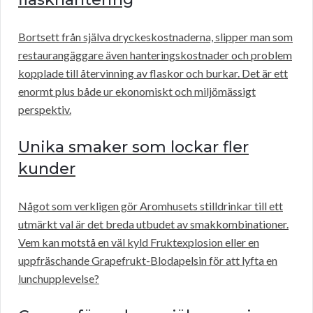
Bortsett från själva dryckeskostnaderna, slipper man som
restaurangäggare även hanteringskostnader och problem
kopplade till återvinning av flaskor och burkar. Det är ett
enormt plus både ur ekonomiskt och miljömässigt
perspektiv.
Unika smaker som lockar fler
kunder
Något som verkligen gör Aromhusets stilldrinkar till ett
utmärkt val är det breda utbudet av smakkombinationer.
Vem kan motstå en väl kyld Fruktexplosion eller en
uppfräschande Grapefrukt-Blodapelsin för att lyfta en
lunchupplevelse?