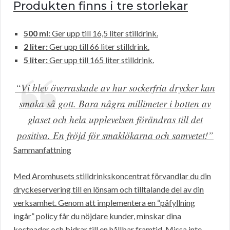
Produkten finns i tre storlekar
500 ml:
Ger upp till 16,5 liter stilldrink.
2 liter:
Ger upp till 66 liter stilldrink.
5 liter:
Ger upp till 165 liter stilldrink.
“Vi blev överraskade av hur sockerfria drycker kan
smaka så gott. Bara några millimeter i botten av
glaset och hela upplevelsen förändras till det
positiva. En fröjd för smaklökarna och samvetet!”
Sammanfattning
Med Aromhusets stilldrinkskoncentrat förvandlar du din
dryckeservering till en lönsam och tilltalande del av din
verksamhet. Genom att implementera en “påfyllning
ingår” policy får du nöjdare kunder, minskar dina
kostnader och bidrar till en hållbar framtid. Missa inte