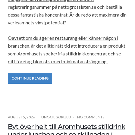
registreringsnummer på nettogrossisten.se och beställa
dessa fantastiska koncentrat. Är du redo att maximera din
verksamhets vinstpotential?
Oavsett om du äger en restaurang eller känner någon i
branschen, är det alltid rätt tid att introducera en produkt
som Aromhusets sockerfria stilldrinkkoncentrat och se
ditt företag blomstra med minimal ansträngning.
CONTINUE READING
AUGUST 5, 2026
UNCATEGORIZED
NO COMMENTS
Byt över helt till Aromhusets stilldrink
under lunchen och se skillnaden i