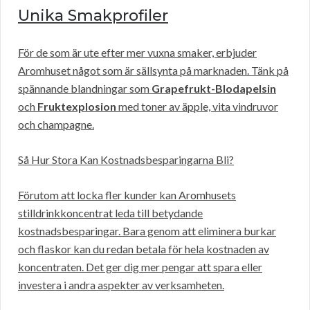
Unika Smakprofiler
För de som är ute efter mer vuxna smaker, erbjuder
Aromhuset något som är sällsynta på marknaden. Tänk på
spännande blandningar som
Grapefrukt-Blodapelsin
och
Fruktexplosion
med toner av äpple, vita vindruvor
och champagne.
Så Hur Stora Kan Kostnadsbesparingarna Bli?
Förutom att locka fler kunder kan Aromhusets
stilldrinkkoncentrat leda till betydande
kostnadsbesparingar. Bara genom att eliminera burkar
och flaskor kan du redan betala för hela kostnaden av
koncentraten. Det ger dig mer pengar att spara eller
investera i andra aspekter av verksamheten.