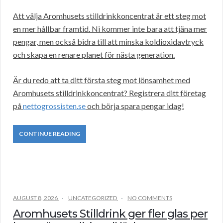
Att välja Aromhusets stilldrinkkoncentrat är ett steg mot
en mer hållbar framtid. Ni kommer inte bara att tjäna mer
pengar, men också bidra till att minska koldioxidavtryck
och skapa en renare planet för nästa generation.
Är du redo att ta ditt första steg mot lönsamhet med
Aromhusets stilldrinkkoncentrat? Registrera ditt företag
på
nettogrossisten.se
och börja spara pengar idag!
CONTINUE READING
AUGUST 8, 2026
UNCATEGORIZED
NO COMMENTS
Aromhusets Stilldrink ger fler glas per