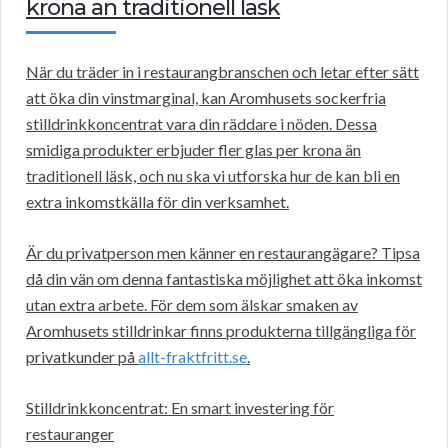
krona än traditionell läsk
När du träder in i restaurangbranschen och letar efter sätt
att öka din vinstmarginal, kan Aromhusets sockerfria
stilldrinkkoncentrat vara din räddare i nöden. Dessa
smidiga produkter erbjuder fler glas per krona än
traditionell läsk, och nu ska vi utforska hur de kan bli en
extra inkomstkälla för din verksamhet.
Är du privatperson men känner en restaurangägare? Tipsa
då din vän om denna fantastiska möjlighet att öka inkomst
utan extra arbete. För dem som älskar smaken av
Aromhusets stilldrinkar finns produkterna tillgängliga för
privatkunder på
allt-fraktfritt.se
.
Stilldrinkkoncentrat: En smart investering för
restauranger