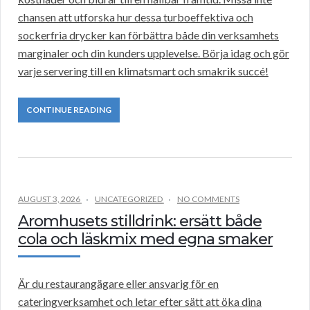
chansen att utforska hur dessa turboeffektiva och
sockerfria drycker kan förbättra både din verksamhets
marginaler och din kunders upplevelse. Börja idag och gör
varje servering till en klimatsmart och smakrik succé!
CONTINUE READING
AUGUST 3, 2026
UNCATEGORIZED
NO COMMENTS
Aromhusets stilldrink: ersätt både
cola och läskmix med egna smaker
Är du restaurangägare eller ansvarig för en
cateringverksamhet och letar efter sätt att öka dina