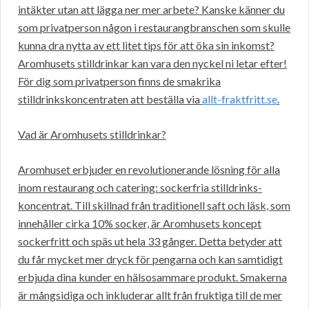
intäkter utan att lägga ner mer arbete? Kanske känner du
som privatperson någon i restaurangbranschen som skulle
kunna dra nytta av ett litet tips för att öka sin inkomst?
Aromhusets stilldrinkar kan vara den nyckel ni letar efter!
För dig som privatperson finns de smakrika
stilldrinkskoncentraten att beställa via
allt-fraktfritt.se
.
Vad är Aromhusets stilldrinkar?
Aromhuset erbjuder en revolutionerande lösning för alla
inom restaurang och catering: sockerfria stilldrinks-
koncentrat. Till skillnad från traditionell saft och läsk, som
innehåller cirka 10% socker, är Aromhusets koncept
sockerfritt och späs ut hela 33 gånger. Detta betyder att
du får mycket mer dryck för pengarna och kan samtidigt
erbjuda dina kunder en hälsosammare produkt. Smakerna
är mångsidiga och inkluderar allt från fruktiga till de mer