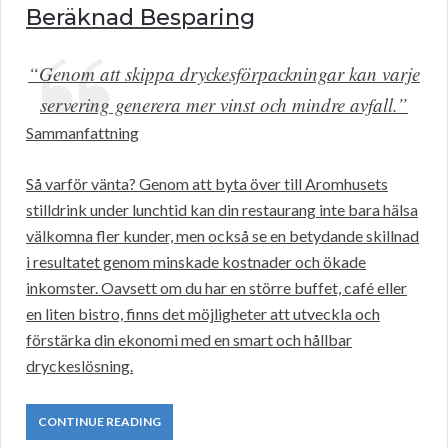
Beräknad Besparing
“Genom att skippa dryckesförpackningar kan varje
servering generera mer vinst och mindre avfall.”
Sammanfattning
Så varför vänta? Genom att byta över till Aromhusets
stilldrink under lunchtid kan din restaurang inte bara hälsa
välkomna fler kunder, men också se en betydande skillnad
i resultatet genom minskade kostnader och ökade
inkomster. Oavsett om du har en större buffet, café eller
en liten bistro, finns det möjligheter att utveckla och
förstärka din ekonomi med en smart och hållbar
dryckeslösning.
CONTINUE READING