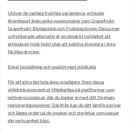
Utöver de vanliga fruktiga varianterna, erbjuder
Aromhuset även unika vuxensmaker som Grapefrukt,
Grapefrukt-Blodapelsin och Fruktexplosion. Dessa mer
sofistikerade alternativ är en utmärkt möjlighet att
erbjuda en lyxig twist utan att behöva investera i dyra
färdiga drycker.
Enkel beställning och snabbt med stödkälla
För att göra det hela ännu smidigare, finns dessa
stilldrinkskoncentrat tillgängliga på plattformar som
nettogrossisten.se, där du loggar in med ditt företags
registreringsnummer. Därifrån kan du lätt jämföra priser
och lägga order på de smaker och storlekar som passar
din verksamhet bäst.