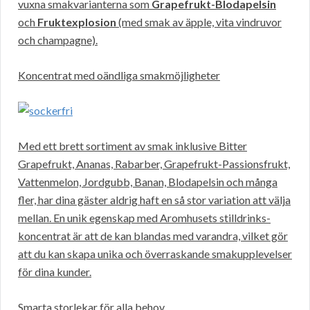
vuxna smakvarianterna som
Grapefrukt-Blodapelsin
och
Fruktexplosion
(med smak av äpple, vita vindruvor
och champagne).
Koncentrat med oändliga smakmöjligheter
Med ett brett sortiment av smak inklusive Bitter
Grapefrukt, Ananas, Rabarber, Grapefrukt-Passionsfrukt,
Vattenmelon, Jordgubb, Banan, Blodapelsin och många
fler, har dina gäster aldrig haft en så stor variation att välja
mellan. En unik egenskap med Aromhusets stilldrinks-
koncentrat är att de kan blandas med varandra, vilket gör
att du kan skapa unika och överraskande smakupplevelser
för dina kunder.
Smarta storlekar för alla behov