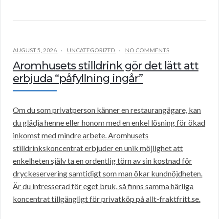
AUGUST 5, 2026
UNCATEGORIZED
NO COMMENTS
Aromhusets stilldrink gör det lätt att
erbjuda “påfyllning ingår”
Om du som privatperson känner en restaurangägare, kan
du glädja henne eller honom med en enkel lösning för ökad
inkomst med mindre arbete. Aromhusets
stilldrinkskoncentrat erbjuder en unik möjlighet att
enkelheten själv ta en ordentlig törn av sin kostnad för
dryckeservering samtidigt som man ökar kundnöjdheten.
Är du intresserad för eget bruk, så finns samma härliga
koncentrat tillgängligt för privatköp på allt-fraktfritt.se.