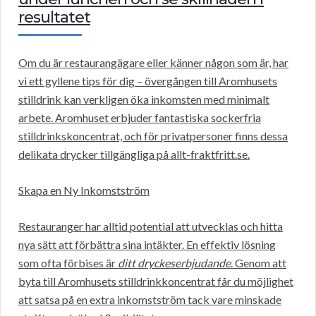
resultatet
Om du är restaurangägare eller känner någon som är, har
vi ett gyllene tips för dig – övergången till Aromhusets
stilldrink kan verkligen öka inkomsten med minimalt
arbete. Aromhuset erbjuder fantastiska sockerfria
stilldrinkskoncentrat, och för privatpersoner finns dessa
delikata drycker tillgängliga på allt-fraktfritt.se.
Skapa en Ny Inkomstström
Restauranger har alltid potential att utvecklas och hitta
nya sätt att förbättra sina intäkter. En effektiv lösning
som ofta förbises är
ditt dryckeserbjudande
. Genom att
byta till Aromhusets stilldrinkkoncentrat får du möjlighet
att satsa på en extra inkomstström tack vare minskade