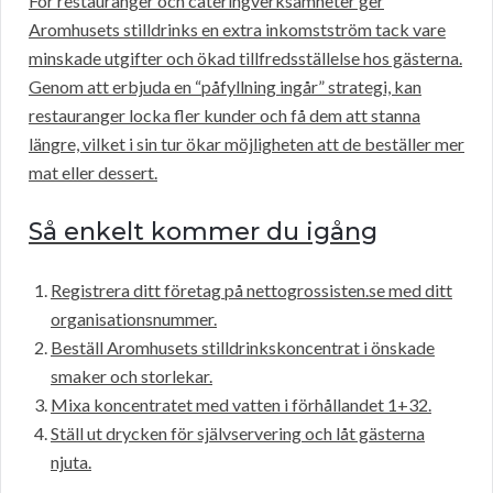
För restauranger och cateringverksamheter ger
Aromhusets stilldrinks en extra inkomstström tack vare
minskade utgifter och ökad tillfredsställelse hos gästerna.
Genom att erbjuda en “påfyllning ingår” strategi, kan
restauranger locka fler kunder och få dem att stanna
längre, vilket i sin tur ökar möjligheten att de beställer mer
mat eller dessert.
Så enkelt kommer du igång
Registrera ditt företag på nettogrossisten.se med ditt
organisationsnummer.
Beställ Aromhusets stilldrinkskoncentrat i önskade
smaker och storlekar.
Mixa koncentratet med vatten i förhållandet 1+32.
Ställ ut drycken för självservering och låt gästerna
njuta.