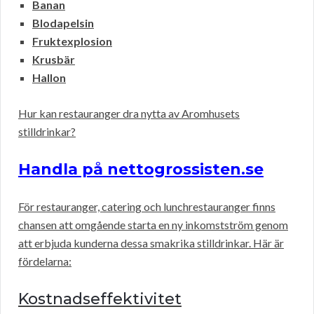
Banan
Blodapelsin
Fruktexplosion
Krusbär
Hallon
Hur kan restauranger dra nytta av Aromhusets
stilldrinkar?
Handla på nettogrossisten.se
För restauranger, catering och lunchrestauranger finns
chansen att omgående starta en ny inkomstström genom
att erbjuda kunderna dessa smakrika stilldrinkar. Här är
fördelarna:
Kostnadseffektivitet