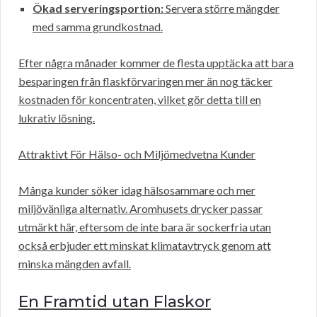
Ökad serveringsportion:
Servera större mängder
med samma grundkostnad.
Efter några månader kommer de flesta upptäcka att bara
besparingen från flaskförvaringen mer än nog täcker
kostnaden för koncentraten, vilket gör detta till en
lukrativ lösning.
Attraktivt För Hälso- och Miljömedvetna Kunder
Många kunder söker idag hälsosammare och mer
miljövänliga alternativ. Aromhusets drycker passar
utmärkt här, eftersom de inte bara är sockerfria utan
också erbjuder ett minskat klimatavtryck genom att
minska mängden avfall.
En Framtid utan Flaskor