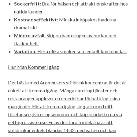
Sockerfritt:
Bra för hälsan och attraktionskraften hos
nutida kunder.
Kostnadseffektivt:
Minska inköpskostnaderna
dramatiskt.
Mindre avfall:
Skippa hanteringen av burkar och
flaskor helt.
Variation:
Flera olika smaker som enkelt kan blandas.
Hur Man Kommer Igång
Det bästa med Aromhusets stilldrinkkoncentrat är det är
enkelt att komma igång. Många cateringtjänster och
restauranger upplever en omedelbar förbättring i sina
marginaler. För att komma igång, logga in med ditt
företagsregistreringsnummer och köp produkterna via
nettogrossisten.se. En av de stora fördelarna är att
stilldrinkar enkelt blandas 1+32 med vatten och kan