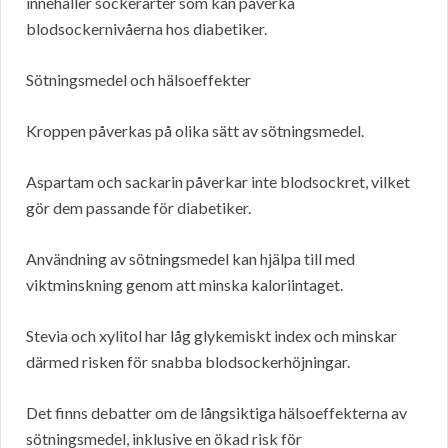
innehåller sockerarter som kan påverka
blodsockernivåerna hos diabetiker.
Sötningsmedel och hälsoeffekter
Kroppen påverkas på olika sätt av sötningsmedel.
Aspartam och sackarin påverkar inte blodsockret, vilket
gör dem passande för diabetiker.
Användning av sötningsmedel kan hjälpa till med
viktminskning genom att minska kaloriintaget.
Stevia och xylitol har låg glykemiskt index och minskar
därmed risken för snabba blodsockerhöjningar.
Det finns debatter om de långsiktiga hälsoeffekterna av
sötningsmedel, inklusive en ökad risk för