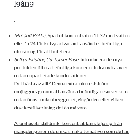
Igång
.
Mix and Bottle:
Späd ut koncentraten 1+32 med vatten
eller 1+24 för kolsyrad variant, använd er befintliga
utrustning för att buteljera.
Sell to Existing Customer Base:
Introducera den nya
produkten till era befintliga kunder och dra nytta av er
redan upparbetade kundrelationer.
Det bästa av allt? Denna extra inkomstström
möjliggörs genom att använda befintliga resurser som
redan finns i mikrobryggeriet, vingården, eller vilken
dryckestillverkning det än må vara.
Aromhusets stilldrink-koncentrat kan skilja sig från
mängden genom de unika smakalternativen som de har.