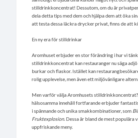
stilldrinkkoncentrat! Dessutom, om du är privatper
dela detta tips med dem och hjälpa dem att öka si
att testa dessa läckra drycker privat, finns de att 
En ny era för stilldrinkar
Aromhuset erbjuder en stor förändring i hur vi tän
stilldrinkkoncentrat kan restauranger nu säga adjö
burkar och flaskor. Istället kan restaurangbesökare 
rolig upplevelse, men även ett miljövänligare altern
Men varför välja Aromhusets stilldrinkkoncentrat? J
hälsosamma innehåll fortfarande erbjuder fantast
i spännande och unika smakkombinationer, som
Bi
Fruktexplosion
. Dessa är bland de mest populära v
uppfriskande meny.