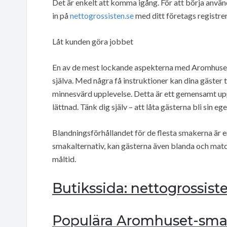
Det är enkelt att komma igång. För att börja anvä
in på
nettogrossisten.se
med ditt företags registr
Låt kunden göra jobbet
En av de mest lockande aspekterna med Aromhusets 
själva. Med några få instruktioner kan dina gäster 
minnesvärd upplevelse. Detta är ett gemensamt up
lättnad. Tänk dig själv – att låta gästerna bli sin e
Blandningsförhållandet för de flesta smakerna är e
smakalternativ, kan gästerna även blanda och matcha
måltid.
Butikssida: nettogrossist
Populära Aromhuset-sma