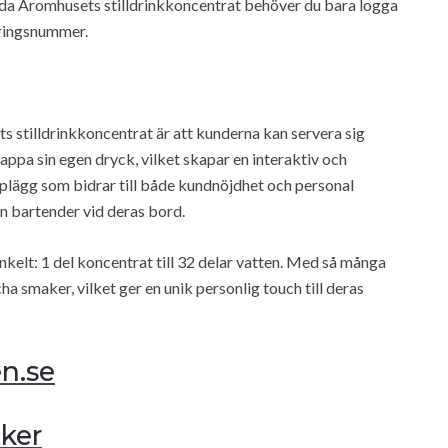
nda Aromhusets stilldrinkkoncentrat behöver du bara logga
eringsnummer.
stilldrinkkoncentrat är att kunderna kan servera sig
tappa sin egen dryck, vilket skapar en interaktiv och
plägg som bidrar till både kundnöjdhet och personal
gen bartender vid deras bord.
nkelt: 1 del koncentrat till 32 delar vatten. Med så många
 smaker, vilket ger en unik personlig touch till deras
en.se
ker