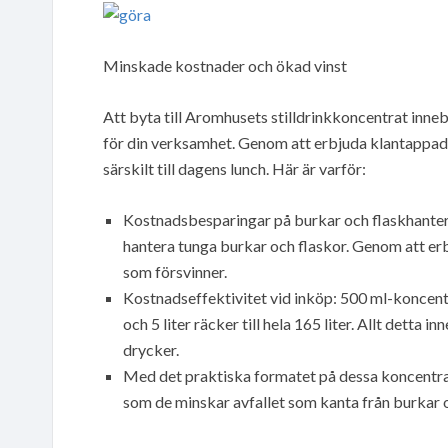
Minskade kostnader och ökad vinst
Att byta till Aromhusets stilldrinkkoncentrat inn
för din verksamhet. Genom att erbjuda klantappade 
särskilt till dagens lunch. Här är varför:
Kostnadsbesparingar på burkar och flaskhanteri
hantera tunga burkar och flaskor. Genom att erb
som försvinner.
Kostnadseffektivitet vid inköp: 500 ml-koncentrat
och 5 liter räcker till hela 165 liter. Allt detta 
drycker.
Med det praktiska formatet på dessa koncentra
som de minskar avfallet som kanta från burkar o