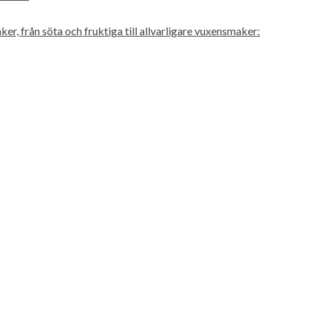
er, från söta och fruktiga till allvarligare vuxensmaker: