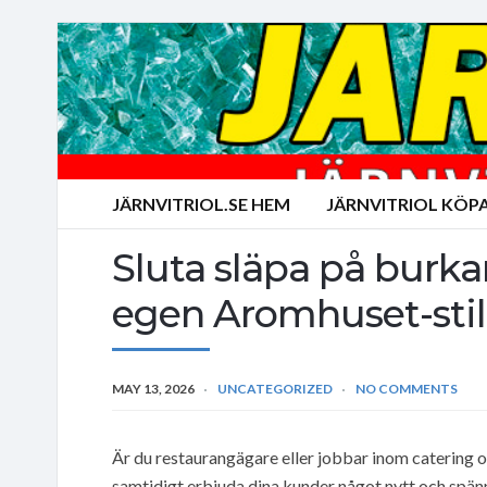
JÄRNVITRIOL.SE HEM
JÄRNVITRIOL KÖP
Sluta släpa på burkar
egen Aromhuset-stil
MAY 13, 2026
UNCATEGORIZED
NO COMMENTS
Är du restaurangägare eller jobbar inom catering oc
samtidigt erbjuda dina kunder något nytt och spänn