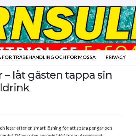
A FÖR TRÄBEHANDLING OCH FÖR MOSSA
PRIVACY
 – låt gästen tappa sin
ldrink
h letar efter en smart lösning för att spara pengar och
ande? Då har vi en lysande idé för dig: Aromhuset