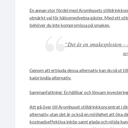
En annan stor fördel med Aromhusets stilldrinkkoncen
utmärkt val för hälsomedvetna gäster. Med ett sö
behöver du inte kompromissa på smaken.
“Det är en smakexplosion – 
so
Genom att erbjuda dessa alternativ kan du nå ut ti
kalorisnåla alternativ.
Sammanfattning: En hållbar och lönsam investerin
Att gå över till Aromhuset stilldrinkkoncentrat i din
alternativ, utan det är också en möjlighet att öka 
kostnadseffektiva inköp samt glada och nöjda kun