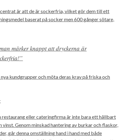
trat är att de är sockerfria, vilket gör dem till ett
tningsmedel baserat på socker men 600 gånger sötare,
man märker knappt att dryckerna är
ckerfria!”
ll nya kundgrupper och möta deras krav på friska och
g
 restaurang eller cateringfirma är inte bara ett hållbart
din vinst. Genom minskad hantering av burkar och flaskor,
der, går denna omställning hand i hand med både