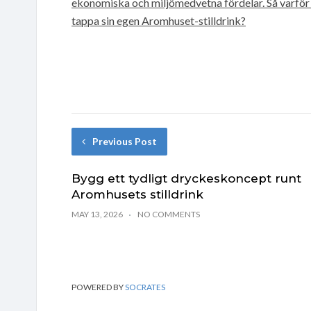
ekonomiska och miljömedvetna fördelar. Så varför in
tappa sin egen Aromhuset-stilldrink?
Previous Post
Bygg ett tydligt dryckeskoncept runt
Aromhusets stilldrink
MAY 13, 2026
NO COMMENTS
POWERED BY
SOCRATES