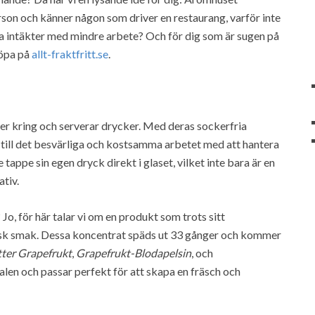
son och känner någon som driver en restaurang, varför inte
na intäkter med mindre arbete? Och för dig som är sugen på
köpa på
allt-fraktfritt.se
.
ker kring och serverar drycker. Med deras sockerfria
 till det besvärliga och kostsamma arbetet med att hantera
tappe sin egen dryck direkt i glaset, vilket inte bara är en
ativ.
o, för här talar vi om en produkt som trots sitt
isk smak. Dessa koncentrat späds ut 33 gånger och kommer
tter Grapefrukt
,
Grapefrukt-Blodapelsin
, och
alen och passar perfekt för att skapa en fräsch och