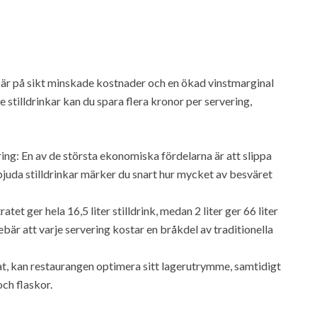
ebär på sikt minskade kostnader och en ökad vinstmarginal
stilldrinkar kan du spara flera kronor per servering,
ng: En av de största ekonomiska fördelarna är att slippa
juda stilldrinkar märker du snart hur mycket av besväret
et ger hela 16,5 liter stilldrink, medan 2 liter ger 66 liter
innebär att varje servering kostar en bråkdel av traditionella
t, kan restaurangen optimera sitt lagerutrymme, samtidigt
ch flaskor.