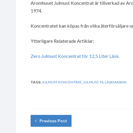
Aromhuset Julmust Koncentrat är tillverkad av Aro
1974.
Koncentratet kan köpas från olika återförsäljare onli
Ytterligare Relaterade Artiklar:
Zero Julmust Koncentrat för 12,5 Liter Läsk.
TAGS:
JULMUST KONCENTRAT
,
JULMUST TIL LÄSKMASKIN
Previous Post