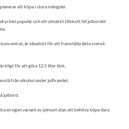
planerar att köpa i stora mängder.
drycken populär och ett utmärkt tillskott till julbordet
na.
oncentrat, är idealiskt för att framställa äkta svensk
ckligt för att göra 12,5 liter läsk.
vstå från alkohol under julfirandet.
å julbord.
ra en egen variant av julmust utan att behöva köpa dyra