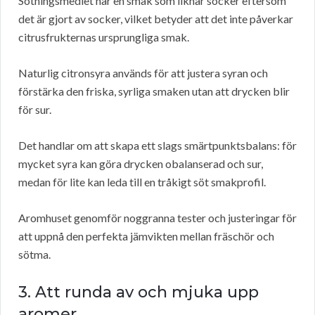
Sötningsmedlet har en smak som liknar socker eftersom
det är gjort av socker, vilket betyder att det inte påverkar
citrusfrukternas ursprungliga smak.
Naturlig citronsyra används för att justera syran och
förstärka den friska, syrliga smaken utan att drycken blir
för sur.
Det handlar om att skapa ett slags smärtpunktsbalans: för
mycket syra kan göra drycken obalanserad och sur,
medan för lite kan leda till en tråkigt söt smakprofil.
Aromhuset genomför noggranna tester och justeringar för
att uppnå den perfekta jämvikten mellan fräschör och
sötma.
3. Att runda av och mjuka upp
aromer