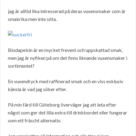
jag är alltid lika intresserad på deras vuxensmaker som är
smakrika men inte söta.
Blodapelsin är en mycket frevent och uppskattad smak,
men jag är nyfiken på om det finns liknande vuxensmaker i
sortimentet?
En vuxendryck med raffinerad smak och en viss exklusiv
känsla är vad jag söker efter.
På min färd till Göteborg överväger jag att leta efter
något som ger det lilla extra till drinkbordet eller fungerar
som ett fräscht alternativ.
Jag uppskattar all information och alla tips ni kan