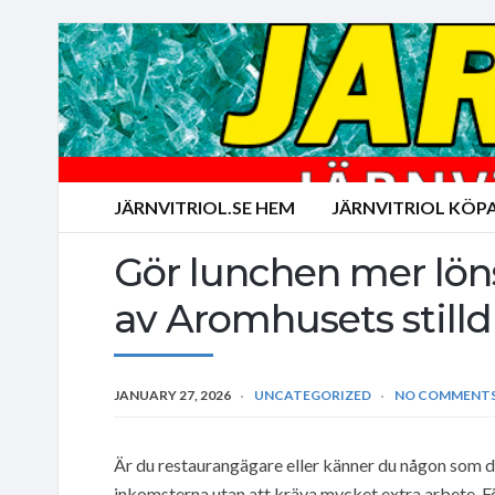
JÄRNVITRIOL.SE HEM
JÄRNVITRIOL KÖP
Gör lunchen mer lön
av Aromhusets stilld
JANUARY 27, 2026
UNCATEGORIZED
NO COMMENT
Är du restaurangägare eller känner du någon som dr
inkomsterna utan att kräva mycket extra arbete. Fö