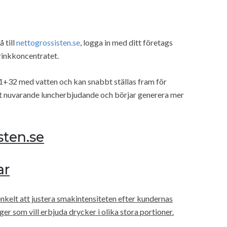
 till
nettogrossisten.se
, logga in med ditt företags
rinkkoncentratet.
 1+32 med vatten och kan snabbt ställas fram för
itt nuvarande luncherbjudande och börjar generera mer
sten.se
ar
enkelt att justera smakintensiteten efter kundernas
r som vill erbjuda drycker i olika stora portioner.