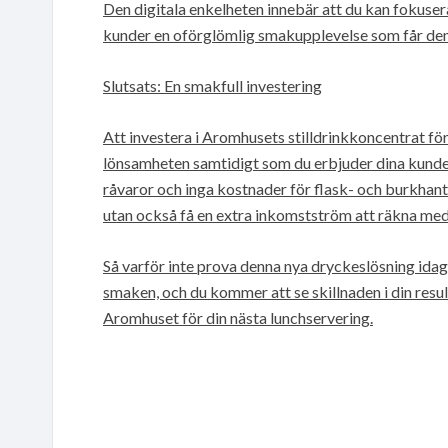
Den digitala enkelheten innebär att du kan fokuser
kunder en oförglömlig smakupplevelse som får dem 
Slutsats: En smakfull investering
Att investera i Aromhusets stilldrinkkoncentrat fö
lönsamheten samtidigt som du erbjuder dina kunder
råvaror och inga kostnader för flask- och burkhant
utan också få en extra inkomstström att räkna med
Så varför inte prova denna nya dryckeslösning ida
smaken, och du kommer att se skillnaden i din result
Aromhuset för din nästa lunchservering.