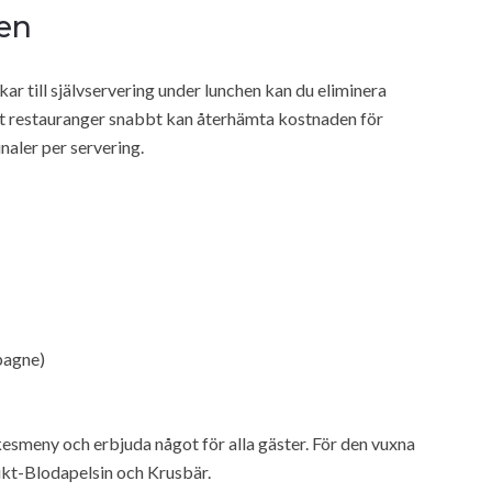
ten
ar till självservering under lunchen kan du eliminera
tt restauranger snabbt kan återhämta kostnaden för
aler per servering.
pagne)
kesmeny och erbjuda något för alla gäster. För den vuxna
kt-Blodapelsin och Krusbär.