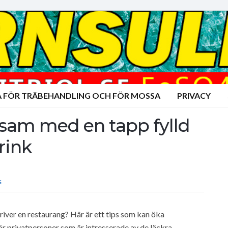
A FÖR TRÄBEHANDLING OCH FÖR MOSSA
PRIVACY
sam med en tapp fylld
rink
S
iver en restaurang? Här är ett tips som kan öka
r privatpersoner som är intresserade av de läckra