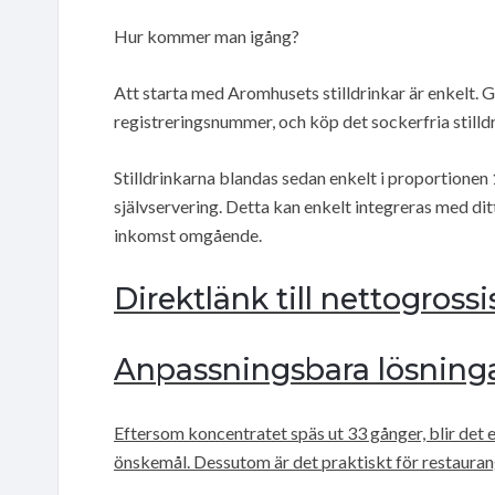
Hur kommer man igång?
Att starta med Aromhusets stilldrinkar är enkelt. Gå
registreringsnummer, och köp det sockerfria stilld
Stilldrinkarna blandas sedan enkelt i proportionen
självservering. Detta kan enkelt integreras med d
inkomst omgående.
Direktlänk till nettogrossi
Anpassningsbara lösning
Eftersom koncentratet späs ut 33 gånger, blir det 
önskemål. Dessutom är det praktiskt för restaurange