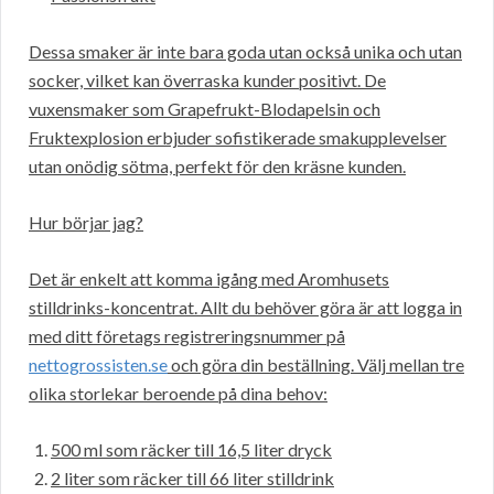
Dessa smaker är inte bara goda utan också unika och utan
socker, vilket kan överraska kunder positivt. De
vuxensmaker som Grapefrukt-Blodapelsin och
Fruktexplosion erbjuder sofistikerade smakupplevelser
utan onödig sötma, perfekt för den kräsne kunden.
Hur börjar jag?
Det är enkelt att komma igång med Aromhusets
stilldrinks-koncentrat. Allt du behöver göra är att logga in
med ditt företags registreringsnummer på
nettogrossisten.se
och göra din beställning. Välj mellan tre
olika storlekar beroende på dina behov:
500 ml som räcker till 16,5 liter dryck
2 liter som räcker till 66 liter stilldrink