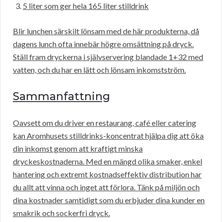
5 liter som ger hela 165 liter stilldrink
Blir lunchen särskilt lönsam med de här produkterna, då
dagens lunch ofta innebär högre omsättning på dryck.
Ställ fram dryckerna i självservering blandade 1+32 med
vatten, och du har en lätt och lönsam inkomstström.
Sammanfattning
Oavsett om du driver en restaurang, café eller catering
kan Aromhusets stilldrinks-koncentrat hjälpa dig att öka
din inkomst genom att kraftigt minska
dryckeskostnaderna. Med en mängd olika smaker, enkel
hantering och extremt kostnadseffektiv distribution har
du allt att vinna och inget att förlora. Tänk på miljön och
dina kostnader samtidigt som du erbjuder dina kunder en
smakrik och sockerfri dryck.