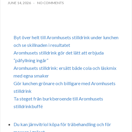
JUNE 14, 2026
NO COMMENTS
Byt över helt till Aromhusets stilldrink under lunchen
och se skillnaden i resultatet
Aromhusets stilldrink gör det lätt att erbjuda
“påfyllning ingår”
Aromhusets stilldrink: ersätt både cola och läskmix
med egna smaker
Gör lunchen grönare och billigare med Aromhusets
stilldrink
Ta steget från burkberoende till Aromhusets
stilldrinkbuffé
Du kan järnvitriol köpa för träbehandling och för
mossan i gräset