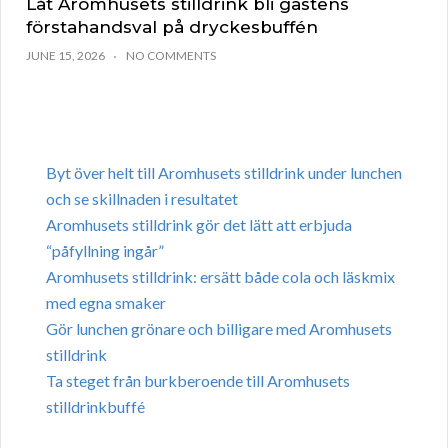
Låt Aromhusets stilldrink bli gästens
förstahandsval på dryckesbuffén
JUNE 15, 2026
NO COMMENTS
Byt över helt till Aromhusets stilldrink under lunchen
och se skillnaden i resultatet
Aromhusets stilldrink gör det lätt att erbjuda
“påfyllning ingår”
Aromhusets stilldrink: ersätt både cola och läskmix
med egna smaker
Gör lunchen grönare och billigare med Aromhusets
stilldrink
Ta steget från burkberoende till Aromhusets
stilldrinkbuffé