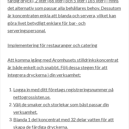
färdig dryck), 2 liter (66 liter) och 5 liter (165 liter)—finns
det alternativ som passar alla behållares behov. Dessutom
är koncentraten enkla att blanda och servera, vilket kan
göra livet betydligt enklare för bar- och
serveringspersonal.
Implementering för restauranger och catering
Att komma igång med Aromhusets stilldrinkskoncentrat
är både enkelt och snabbt. Följ dessa stegen för att
integrera dryckerna i din verksamhet:
Logga in med ditt företags registreringsnummer på
nettogrossisten.se.
Välj de smaker och storlekar som bäst passar din
verksamhet.
Blanda 1 del koncentrat med 32 delar vatten för att
skapa de färdiga dryckerna.