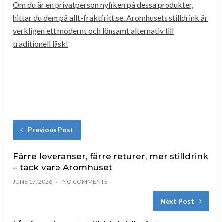
Om du är en privatperson nyfiken på dessa produkter,
hittar du dem på allt-fraktfritt.se. Aromhusets stilldrink är
verkligen ett modernt och lönsamt alternativ till
traditionell läsk!
Previous Post
Färre leveranser, färre returer, mer stilldrink
– tack vare Aromhuset
JUNE 17, 2026
NO COMMENTS
Next Post