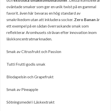
och
exotiska smakkombinationer
. Dessa kombinerar
oväntade smaker som ger en unik twist på en gammal
favorit. även här bevaras en hög standard av
smakrikedom utan att inkludera socker.
Zero Banan
är
ett exempel på en sådan överraskande smak som
reflekterar Aromhusets strävan efter innovation inom
läskkoncentratmarknaden.
Smak av Citrusfrukt och Passion
Tutti Frutti godis smak
Blodapelsin och Grapefrukt
Smak av Pineapple
Sötningsmedel i Läskextrakt