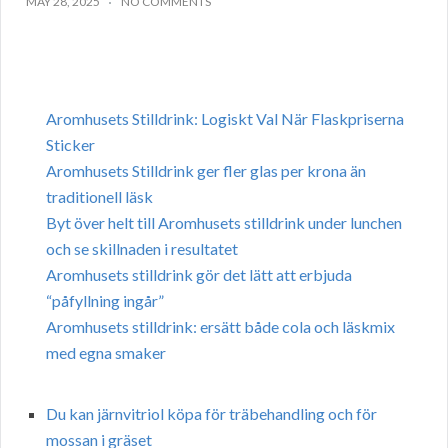
MAY 28, 2025
NO COMMENTS
Aromhusets Stilldrink: Logiskt Val När Flaskpriserna
Sticker
Aromhusets Stilldrink ger fler glas per krona än
traditionell läsk
Byt över helt till Aromhusets stilldrink under lunchen
och se skillnaden i resultatet
Aromhusets stilldrink gör det lätt att erbjuda
“påfyllning ingår”
Aromhusets stilldrink: ersätt både cola och läskmix
med egna smaker
Du kan järnvitriol köpa för träbehandling och för
mossan i gräset