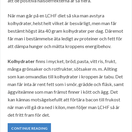
att de positiva hälsoeffekterna är så flera.
När man går på en LCHF diet så ska man avstyra
kolhydrater, helst helt vilket är besvärligt, men man får
bestämt högst äta 40 gram kolhydrater per dag. Däremot
får man i bestämmelse äta ledigt av proteiner och fett för
att dämpa hunger och mätta kroppens energibehov.
Kolhydrater
finns i mycket, bröd, pasta, vitt ris, frukt,
många grönsaker och rotfrukter, sötsaker m. m. Allting
som kan omvandlas till kolhydrater i kroppen är tabu. Det
man får inta är rent fett som i smör, grädde och fläsk, samt
äggviteämne som man främst finner i kött och ägg. Det
kan kännas motsägelsefullt att förtära bacon till frukost
när man vill gå dra ned i kilon, men följer man LCHF så är
det fritt fram för det.
CONTINUE READING