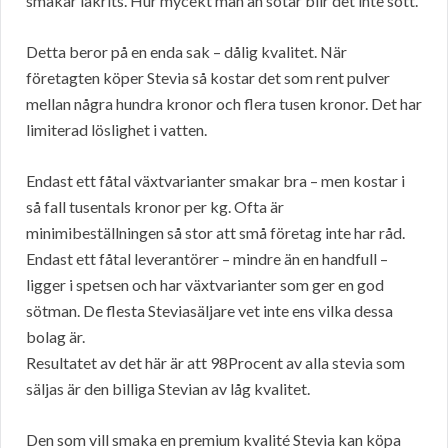
smakar lakrits. Hur mycekt man än sötar blir det inte sött.
Detta beror på en enda sak – dålig kvalitet. När
företagten köper Stevia så kostar det som rent pulver
mellan några hundra kronor och flera tusen kronor. Det har
limiterad löslighet i vatten.
Endast ett fåtal växtvarianter smakar bra – men kostar i
så fall tusentals kronor per kg. Ofta är
minimibeställningen så stor att små företag inte har råd.
Endast ett fåtal leverantörer – mindre än en handfull –
ligger i spetsen och har växtvarianter som ger en god
sötman. De flesta Steviasäljare vet inte ens vilka dessa
bolag är.
Resultatet av det här är att 98Procent av alla stevia som
säljas är den billiga Stevian av låg kvalitet.
Den som vill smaka en premium kvalité Stevia kan köpa