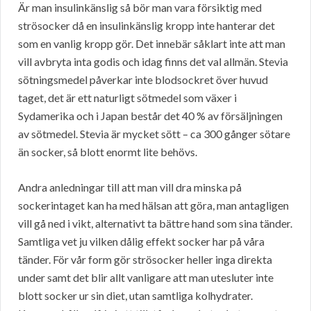
Är man insulinkänslig så bör man vara försiktig med
strösocker då en insulinkänslig kropp inte hanterar det
som en vanlig kropp gör. Det innebär såklart inte att man
vill avbryta inta godis och idag finns det val allmän. Stevia
sötningsmedel påverkar inte blodsockret över huvud
taget, det är ett naturligt sötmedel som växer i
Sydamerika och i Japan består det 40 % av försäljningen
av sötmedel. Stevia är mycket sött – ca 300 gånger sötare
än socker, så blott enormt lite behövs.
Andra anledningar till att man vill dra minska på
sockerintaget kan ha med hälsan att göra, man antagligen
vill gå ned i vikt, alternativt ta bättre hand som sina tänder.
Samtliga vet ju vilken dålig effekt socker har på våra
tänder. För vår form gör strösocker heller inga direkta
under samt det blir allt vanligare att man utesluter inte
blott socker ur sin diet, utan samtliga kolhydrater.