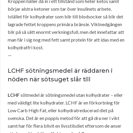
Kroppen håller då in i ett tillstånd som heter ketos samt
börjar alstra ketoner som tar över insulinets arbete.
Istället för kolhydrater som blir till blodsocker så blir det
lagrade fettet kroppens primära bränsle. Viktnedgången
blir på så sätt enormt verkningsfull, men det innefattar att
man får i sig nog med fett samt protein för att idas med en
kolhydratfri kost.
—
LCHF sötningsmedel är räddaren i
nöden när sötsuget slår till
LCHF
sötmedel är sötningsmedel utan kolhydrater – eller
med väldigt lite kolhydrater. LCHF är en förkortning för
Low Carb High Fat, eller kolhydratreducerad diet på
svenska. Det är en poppis metod för att gå dra ner i vikt
samt har för flera blivit en livsstilsdiet eftersom de anser