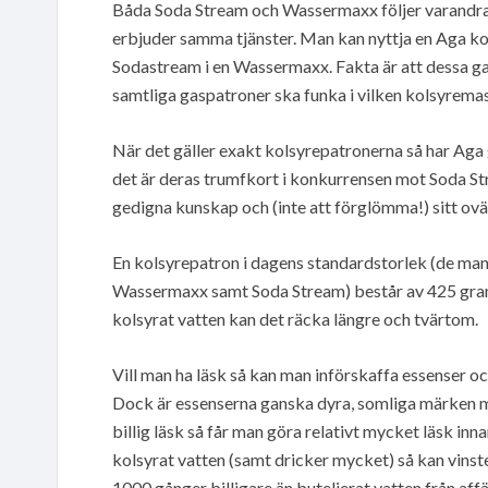
Båda Soda Stream och Wassermaxx följer varandra 
erbjuder samma tjänster. Man kan nyttja en Aga ko
Sodastream i en Wassermaxx. Fakta är att dessa ga
samtliga gaspatroner ska funka i vilken kolsyremas
När det gäller exakt kolsyrepatronerna så har Aga g
det är deras trumfkort i konkurrensen mot Soda St
gedigna kunskap och (inte att förglömma!) sitt ovä
En kolsyrepatron i dagens standardstorlek (de man
Wassermaxx samt Soda Stream) består av 425 gram kol
kolsyrat vatten kan det räcka längre och tvärtom.
Vill man ha läsk så kan man införskaffa essenser oc
Dock är essenserna ganska dyra, somliga märken me
billig läsk så får man göra relativt mycket läsk innan
kolsyrat vatten (samt dricker mycket) så kan vinsten
1000 gånger billigare än buteljerat vatten från affä