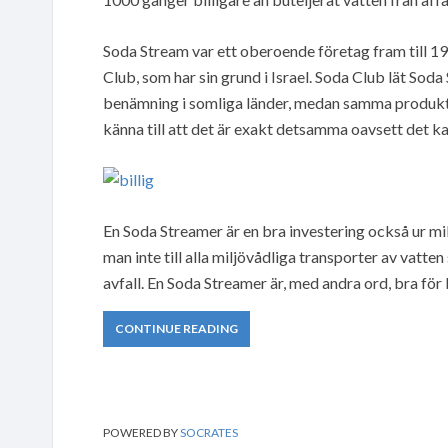
Soda Stream var ett oberoende företag fram till 
Club, som har sin grund i Israel. Soda Club lät So
benämning i somliga länder, medan samma produkt
känna till att det är exakt detsamma oavsett det ka
En Soda Streamer är en bra investering också ur mil
man inte till alla miljövådliga transporter av vat
avfall. En Soda Streamer är, med andra ord, bra fö
CONTINUE READING
POWERED BY
SOCRATES