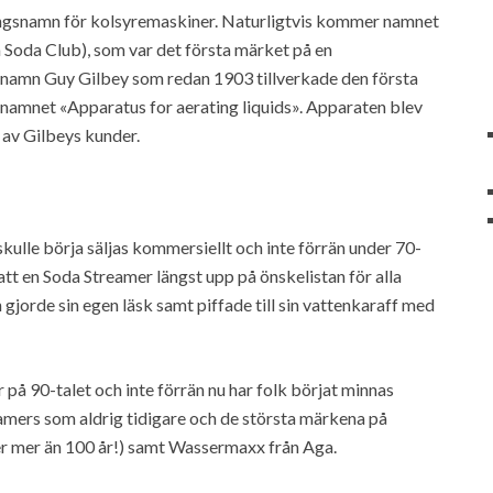
lingsnamn för kolsyremaskiner. Naturligtvis kommer namnet
Soda Club), som var det första märket på en
namn Guy Gilbey som redan 1903 tillverkade den första
 namnet «Apparatus for aerating liquids». Apparaten blev
 av Gilbeys kunder.
skulle börja säljas kommersiellt och inte förrän under 70-
tt en Soda Streamer längst upp på önskelistan för alla
gjorde sin egen läsk samt piffade till sin vattenkaraff med
på 90-talet och inte förrän nu har folk börjat minnas
eamers som aldrig tidigare och de största märkena på
er mer än 100 år!) samt Wassermaxx från Aga.