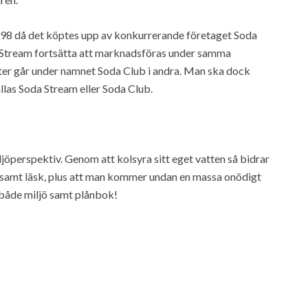
1998 då det köptes upp av konkurrerande företaget Soda
da Stream fortsätta att marknadsföras under samma
er går under namnet Soda Club i andra. Man ska dock
llas Soda Stream eller Soda Club.
jöperspektiv. Genom att kolsyra sitt eget vatten så bidrar
ten samt läsk, plus att man kommer undan en massa onödigt
r både miljö samt plånbok!