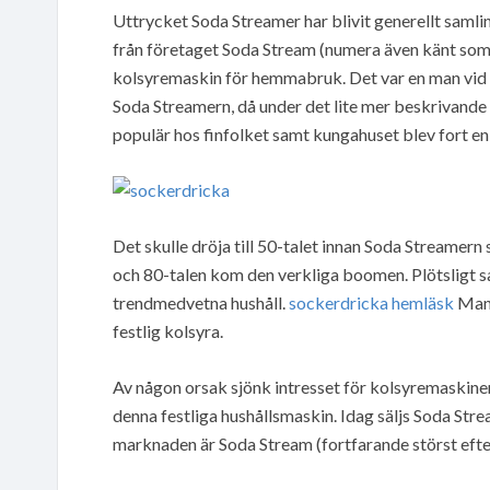
Uttrycket Soda Streamer har blivit generellt sam
från företaget Soda Stream (numera även känt som 
kolsyremaskin för hemmabruk. Det var en man vid 
Soda Streamern, då under det lite mer beskrivande
populär hos finfolket samt kungahuset blev fort en
Det skulle dröja till 50-talet innan Soda Streamern 
och 80-talen kom den verkliga boomen. Plötsligt sa
trendmedvetna hushåll.
sockerdricka hemläsk
Man 
festlig kolsyra.
Av någon orsak sjönk intresset för kolsyremaskiner 
denna festliga hushållsmaskin. Idag säljs Soda Str
marknaden är Soda Stream (fortfarande störst eft