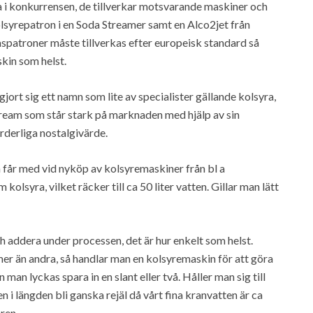
i konkurrensen, de tillverkar motsvarande maskiner och
lsyrepatron i en Soda Streamer samt en Alco2jet från
spatroner måste tillverkas efter europeisk standard så
kin som helst.
jort sig ett namn som lite av specialister gällande kolsyra,
ream som står stark på marknaden med hjälp av sin
rderliga nostalgivärde.
 får med vid nyköp av kolsyremaskiner från bl a
syra, vilket räcker till ca 50 liter vatten. Gillar man lätt
h addera under processen, det är hur enkelt som helst.
r än andra, så handlar man en kolsyremaskin för att göra
 man lyckas spara in en slant eller två. Håller man sig till
 i längden bli ganska rejäl då vårt fina kranvatten är ca
ren.