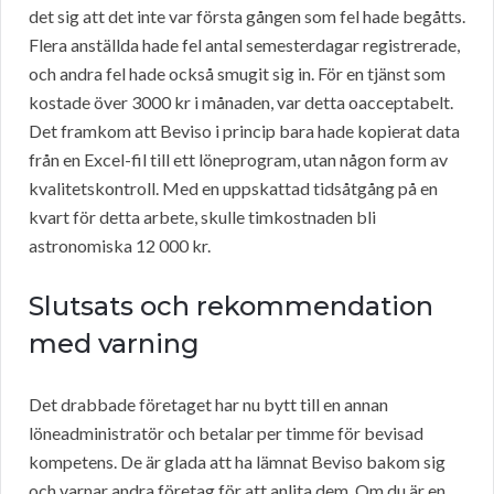
det sig att det inte var första gången som fel hade begåtts.
Flera anställda hade fel antal semesterdagar registrerade,
och andra fel hade också smugit sig in. För en tjänst som
kostade över 3000 kr i månaden, var detta oacceptabelt.
Det framkom att Beviso i princip bara hade kopierat data
från en Excel-fil till ett löneprogram, utan någon form av
kvalitetskontroll. Med en uppskattad tidsåtgång på en
kvart för detta arbete, skulle timkostnaden bli
astronomiska 12 000 kr.
Slutsats och rekommendation
med varning
Det drabbade företaget har nu bytt till en annan
löneadministratör och betalar per timme för bevisad
kompetens. De är glada att ha lämnat Beviso bakom sig
och varnar andra företag för att anlita dem. Om du är en