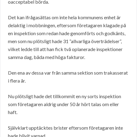
oacceptabel börda.
Det kan ifrågasättas om inte hela kommunens enhet är
delaktig i mobbningen, eftersom företagaren klagade på
en inspektion som redan hade genomförts och godkänts,
men som nu plötsligt hade 31 “allvarliga överträdelser”,
vilket ledde till att han fick två oplanerade inspektioner
samma dag, båda med höga fakturor.
Den ena av dessa var från samma sektion som trakasserat
i flera år.
Nu plötsligt hade det tillkommit en ny sorts inspektion
som företagaren aldrig under 50 år hört talas om eller
haft.
Självklart upptäcktes brister eftersom företagaren inte
hade blivit varnad.