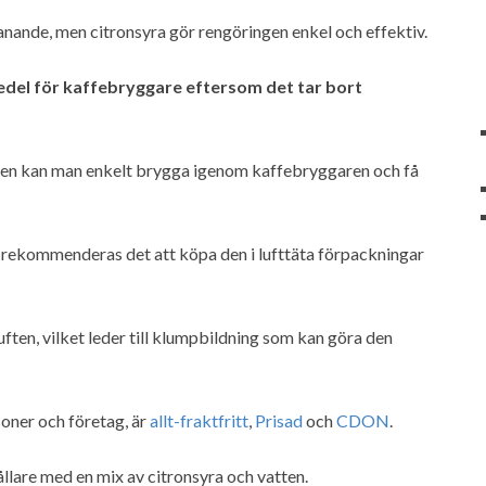
anande, men citronsyra gör rengöringen enkel och effektiv.
edel för kaffebryggare eftersom det tar bort
tten kan man enkelt brygga igenom kaffebryggaren och få
g, rekommenderas det att köpa den i lufttäta förpackningar
luften, vilket leder till klumpbildning som kan göra den
soner och företag, är
allt-fraktfritt
,
Prisad
och
CDON
.
llare med en mix av citronsyra och vatten.