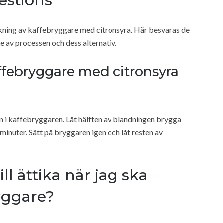
estions
kning av kaffebryggare med citronsyra. Här besvaras de
se av processen och dess alternativ.
ffebryggare med citronsyra
n i kaffebryggaren. Låt hälften av blandningen brygga
inuter. Sätt på bryggaren igen och låt resten av
ill ättika när jag ska
yggare?