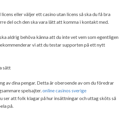
cens eller väljer ett casino utan licens så ska du få bra
örre del och den ska vara lätt att komma i kontakt med.
ska aldrig behöva känna att du inte vet vem som egentligen
rekommenderar vi att du testar supporten på ett nytt
a sätt
ng av dina pengar. Detta är oberoende av om du föredrar
ångsammare spelsajter.
online casinos sverige
ser att folk klagar på hur insättningar och uttag sköts så
pela på.