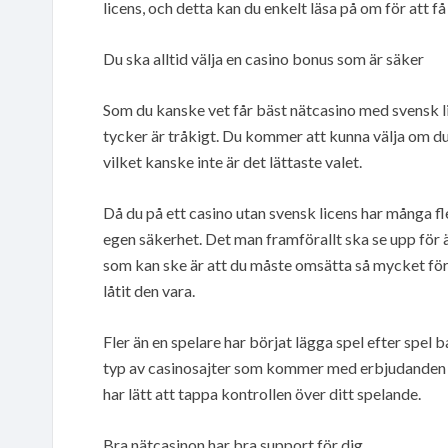
licens, och detta kan du enkelt läsa på om för att f
Du ska alltid välja en casino bonus som är säker
Som du kanske vet får bäst nätcasino med svensk li
tycker är tråkigt. Du kommer att kunna välja om du v
vilket kanske inte är det lättaste valet.
Då du på ett casino utan svensk licens har många fle
egen säkerhet. Det man framförallt ska se upp f
som kan ske är att du måste omsätta så mycket för a
låtit den vara.
Fler än en spelare har börjat lägga spel efter spel b
typ av casinosajter som kommer med erbjudanden s
har lätt att tappa kontrollen över ditt spelande.
Bra nätcasinon har bra support för dig