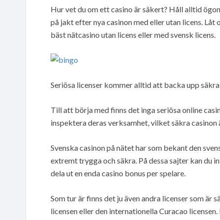
Hur vet du om ett casino är säkert? Håll alltid ög
på jakt efter nya casinon med eller utan licens. Låt 
bäst nätcasino utan licens eller med svensk licens.
Seriösa licenser kommer alltid att backa upp säkra
Till att börja med finns det inga seriösa online cas
inspektera deras verksamhet, vilket säkra casinon
Svenska casinon på nätet har som bekant den svens
extremt trygga och säkra. På dessa sajter kan du i
dela ut en enda casino bonus per spelare.
Som tur är finns det ju även andra licenser som är 
licensen eller den internationella Curacao licensen.