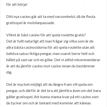
för att börja!
Ditt nya casino går att ta med varsomhelst, då de flesta
gratisspel är mobilanpassade.
Vilket är bäst casino för att spela roulette gratis?
Det är fullt naturligt att man frågar sig vilka som är de
allra bästa casinosidorna för att spela roulette utan att
behöva satsa riktiga pengar, men svaret beror helt och
hållet på vad var och en gillar. Det vi alltid rekommenderar
är att du jämför casino mot casino innan du bestämmer
dig.
Det är mycket möjligt att du längre fram vill spela om
pengar, och därför är det bra att jämföra även om det bara
gäller gratisspel. Att kunna stanna kvar på ett casino som
du tycker om och är bekant med kommer att kännas