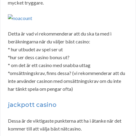
mycket tryggare.
Detta är vad vi rekommenderar att du ska ta med i
beräkningarna när du väljer bäst casino:
* hur utbudet av spel ser ut
*hur ser dess casino bonus ut?
* om det är ett casino med snabba uttag
*omsättningskrav, finns dessa? (vi rekommenderar att du
inte använder casinon med omsättningskrav om du inte
har tänkt spela om pengar ofta)
jackpott casino
Dessa är de viktigaste punkterna att ha i åtanke när det
kommer till att välja bäst nätcasino.