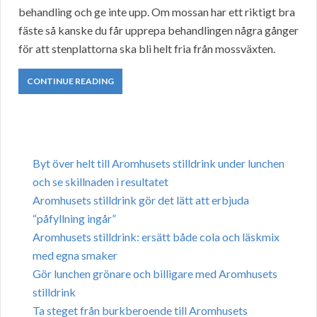
behandling och ge inte upp. Om mossan har ett riktigt bra
fäste så kanske du får upprepa behandlingen några gånger
för att stenplattorna ska bli helt fria från mossväxten.
CONTINUE READING
Byt över helt till Aromhusets stilldrink under lunchen
och se skillnaden i resultatet
Aromhusets stilldrink gör det lätt att erbjuda
“påfyllning ingår”
Aromhusets stilldrink: ersätt både cola och läskmix
med egna smaker
Gör lunchen grönare och billigare med Aromhusets
stilldrink
Ta steget från burkberoende till Aromhusets