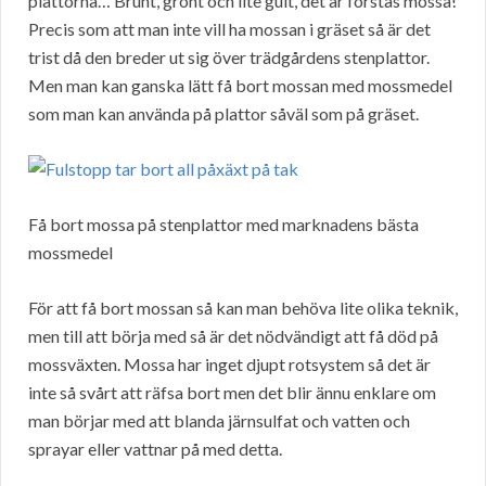
plattorna… Brunt, grönt och lite gult, det är förstås mossa!
Precis som att man inte vill ha mossan i gräset så är det
trist då den breder ut sig över trädgårdens stenplattor.
Men man kan ganska lätt få bort mossan med mossmedel
som man kan använda på plattor såväl som på gräset.
Få bort mossa på stenplattor med marknadens bästa
mossmedel
För att få bort mossan så kan man behöva lite olika teknik,
men till att börja med så är det nödvändigt att få död på
mossväxten. Mossa har inget djupt rotsystem så det är
inte så svårt att räfsa bort men det blir ännu enklare om
man börjar med att blanda järnsulfat och vatten och
sprayar eller vattnar på med detta.