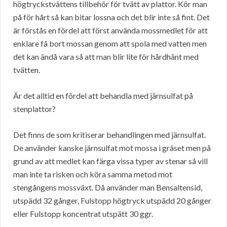
högtryckstvättens tillbehör för tvätt av plattor. Kör man
på för hårt så kan bitar lossna och det blir inte så fint. Det
är förstås en fördel att först använda mossmedlet för att
enklare få bort mossan genom att spola med vatten men
det kan ändå vara så att man blir lite för hårdhänt med
tvätten.
Är det alltid en fördel att behandla med järnsulfat på
stenplattor?
Det finns de som kritiserar behandlingen med järnsulfat.
De använder kanske järnsulfat mot mossa i gräset men på
grund av att medlet kan färga vissa typer av stenar så vill
man inte ta risken och köra samma metod mot
stengångens mossväxt. Då använder man Bensaltensid,
utspädd 32 gånger, Fulstopp högtryck utspädd 20 gånger
eller Fulstopp koncentrat utspätt 30 ggr.