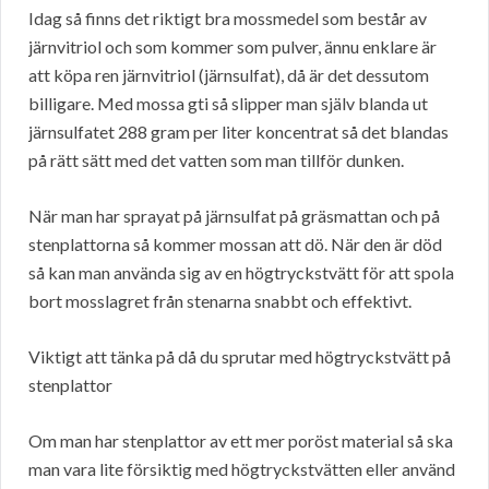
Idag så finns det riktigt bra mossmedel som består av
järnvitriol och som kommer som pulver, ännu enklare är
att köpa ren järnvitriol (järnsulfat), då är det dessutom
billigare. Med mossa gti så slipper man själv blanda ut
järnsulfatet 288 gram per liter koncentrat så det blandas
på rätt sätt med det vatten som man tillför dunken.
När man har sprayat på järnsulfat på gräsmattan och på
stenplattorna så kommer mossan att dö. När den är död
så kan man använda sig av en högtryckstvätt för att spola
bort mosslagret från stenarna snabbt och effektivt.
Viktigt att tänka på då du sprutar med högtryckstvätt på
stenplattor
Om man har stenplattor av ett mer poröst material så ska
man vara lite försiktig med högtryckstvätten eller använd