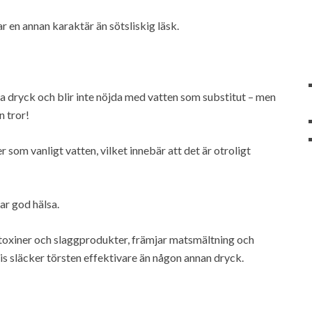
r en annan karaktär än sötsliskig läsk.
na dryck och blir inte nöjda med vatten som substitut – men
n tror!
om vanligt vatten, vilket innebär att det är otroligt
ar god hälsa.
 toxiner och slaggprodukter, främjar matsmältning och
vis släcker törsten effektivare än någon annan dryck.