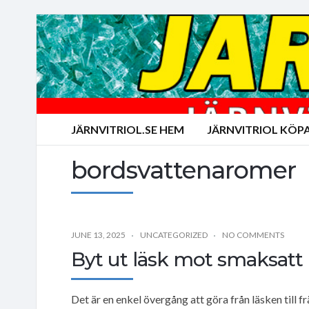
JÄRNVITRIOL.SE HEM
JÄRNVITRIOL KÖP
bordsvattenaromer
JUNE 13, 2025
UNCATEGORIZED
NO COMMENTS
Byt ut läsk mot smaksatt 
Det är en enkel övergång att göra från läsken till fr