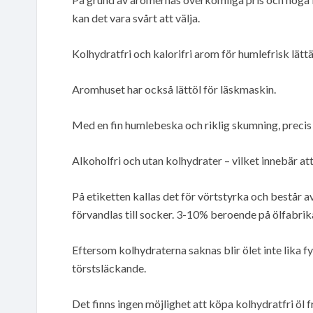
kan det vara svårt att välja.
Kolhydratfri och kalorifri arom för humlefrisk lättä
Aromhuset har också lättöl för läskmaskin.
Med en fin humlebeska och riklig skumning, precis
Alkoholfri och utan kolhydrater – vilket innebär att 
På etiketten kallas det för vörtstyrka och består 
förvandlas till socker. 3-10% beroende på ölfabrik
Eftersom kolhydraterna saknas blir ölet inte lika fyl
törstsläckande.
Det finns ingen möjlighet att köpa kolhydratfri öl f