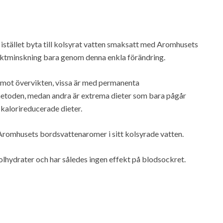
 istället byta till kolsyrat vatten smaksatt med Aromhusets
ktminskning bara genom denna enkla förändring.
pen mot övervikten, vissa är med permanenta
metoden, medan andra är extrema dieter som bara pågår
 kalorireducerade dieter.
 Aromhusets bordsvattenaromer i sitt kolsyrade vatten.
kolhydrater och har således ingen effekt på blodsockret.