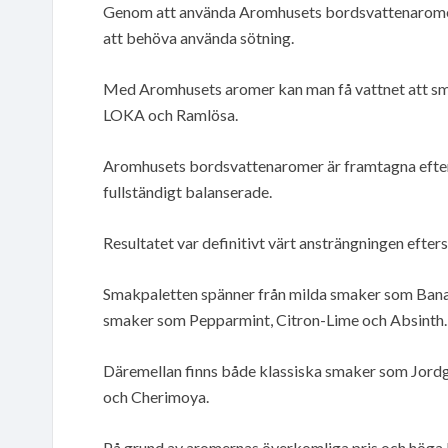
Genom att använda Aromhusets bordsvattenaromer
att behöva använda sötning.
Med Aromhusets aromer kan man få vattnet att sm
LOKA och Ramlösa.
Aromhusets bordsvattenaromer är framtagna efter 
fullständigt balanserade.
Resultatet var definitivt värt ansträngningen efte
Smakpaletten spänner från milda smaker som Banan
smaker som Pepparmint, Citron-Lime och Absinth.
Däremellan finns både klassiska smaker som Jor
och Cherimoya.
På grund av aromernas överkomliga pris och höga ko