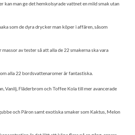
 kan man ge det hemkolsyrade vattnet en mild smak utan
aka som de dyra drycker man köper i affären, såsom
massor av tester så att alla de 22 smakerna ska vara
rsom alla 22 bordsvattenaromer är fantastiska.
, Vanilj, Fläderbrom och Toffee Kola till mer avancerade
dgubbe och Päron samt exotiska smaker som Kaktus, Melon
ncentration är det lätt att köpa flera på en gång, annars